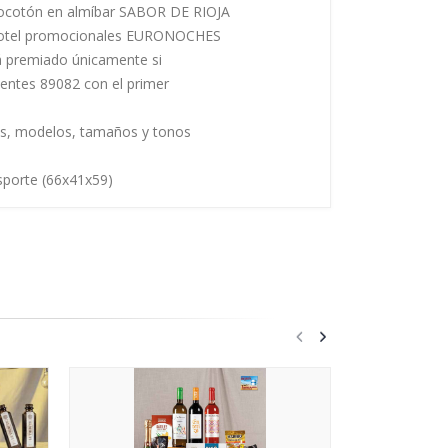
elocotón en almíbar SABOR DE RIOJA
 hotel promocionales EURONOCHES
rá premiado únicamente si
uientes 89082 con el primer
es, modelos, tamaños y tonos
sporte (66x41x59)