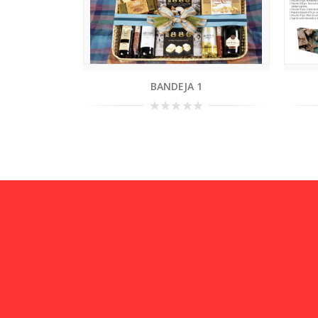
BANDEJA 1
0
out
of
5