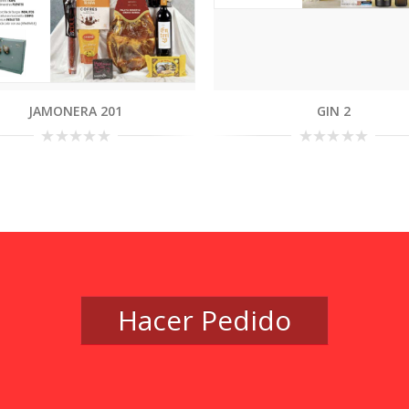
JAMONERA 201
GIN 2
0
0
out
out
of
of
5
5
Hacer Pedido