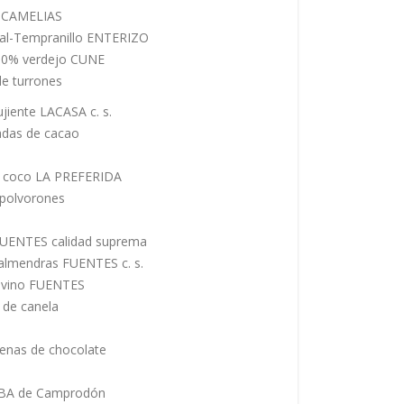
AS CAMELIAS
obal-Tempranillo ENTERIZO
 100% verdejo CUNE
de turrones
ujiente LACASA c. s.
adas de cacao
de coco LA PREFERIDA
 polvorones
 FUENTES calidad suprema
 almendras FUENTES c. s.
e vino FUENTES
 de canela
llenas de chocolate
IRBA de Camprodón