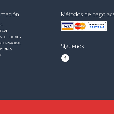
rmación
Métodos de pago ac
AS
LEGAL
CA DE COOKIES
DE PRIVACIDAD
Síguenos
UCIONES
P