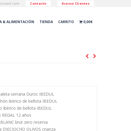
esrosell.com
Contacto
Acesso Clientes
A & ALIMENTACIÓN
TIENDA
CARRITO
0,00€
 Paleta serrana Duroc IBEDUL
ichón ibérico de bellota IBEDUL
zo ibérico de bellota IBEDUL
AS REGAL 12 años
LBLANC brut zero reserva
ioja DIECIOCHO OLIVOS crianza