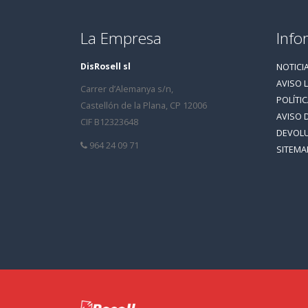
La Empresa
Info
DisRosell sl
NOTICI
AVISO 
Carrer d’Alemanya s/n,
POLÍTI
Castellón de la Plana, CP 12006
AVISO 
CIF B12323648
DEVOL
964 24 09 71
SITEMA