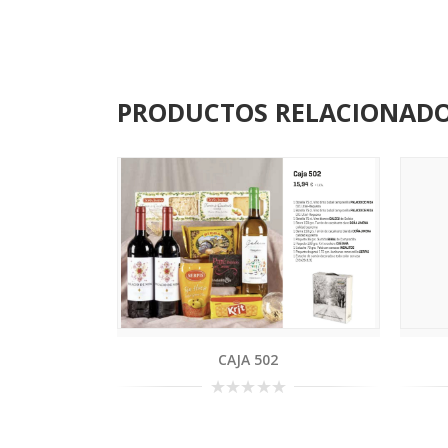
PRODUCTOS RELACIONAD
CAJA 502
0
out
of