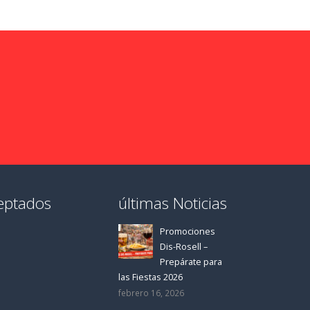
5
5
eptados
últimas Noticias
Promociones
Dis-Rosell –
Prepárate para
las Fiestas 2026
febrero 16, 2026