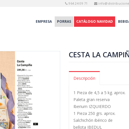
964 24 09 71
info@distribucion
EMPRESA
PORRAS
CATÁLOGO NAVIDAD
BEBID
CESTA LA CAMPI
Descripción
1 Pieza de 4,5 a 5 kg. aprox.
Paleta gran reserva
Iberium IZQUIERDO
1 Pieza 250 grs. aprox.
Salchichón ibérico de
bellota IBEDUL