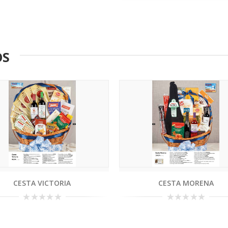
OS
CESTA VICTORIA
CESTA MORENA
0
0
out
out
of
of