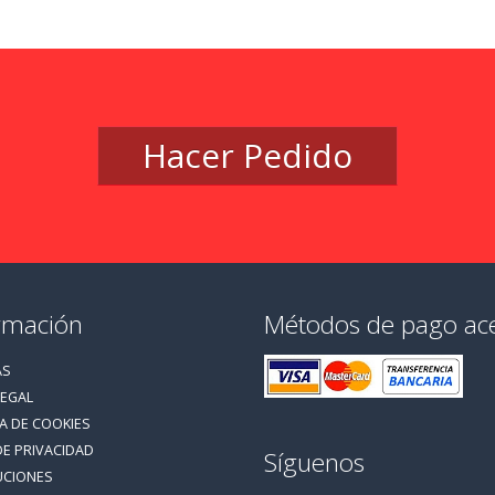
5
5
Hacer Pedido
rmación
Métodos de pago ac
AS
LEGAL
CA DE COOKIES
DE PRIVACIDAD
Síguenos
UCIONES