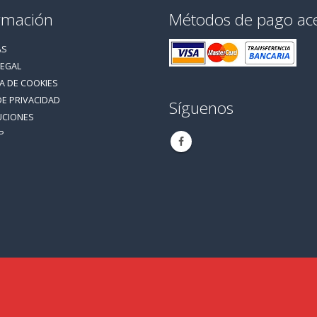
rmación
Métodos de pago ac
AS
LEGAL
CA DE COOKIES
DE PRIVACIDAD
Síguenos
UCIONES
P