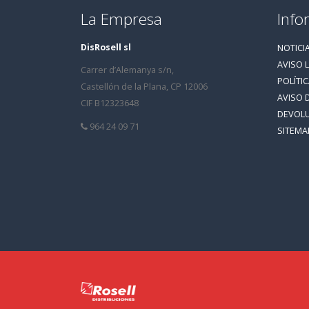
La Empresa
Info
DisRosell sl
NOTICI
AVISO 
Carrer d’Alemanya s/n,
POLÍTI
Castellón de la Plana, CP 12006
AVISO 
CIF B12323648
DEVOL
964 24 09 71
SITEMA