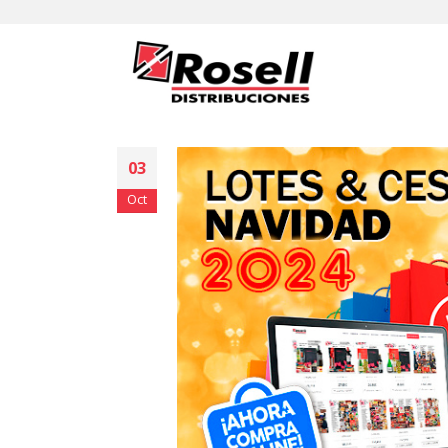
03
Oct