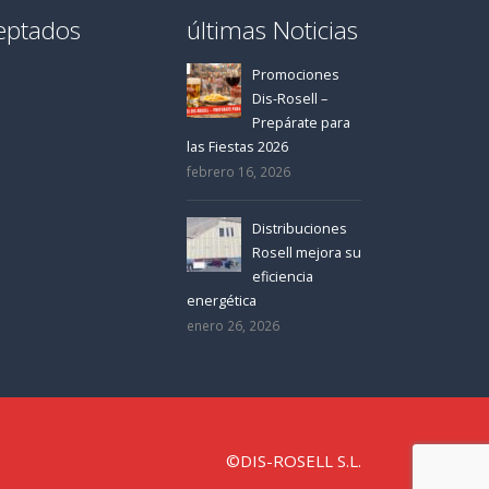
eptados
últimas Noticias
Promociones
Dis-Rosell –
Prepárate para
las Fiestas 2026
febrero 16, 2026
Distribuciones
Rosell mejora su
eficiencia
energética
enero 26, 2026
©DIS-ROSELL S.L.