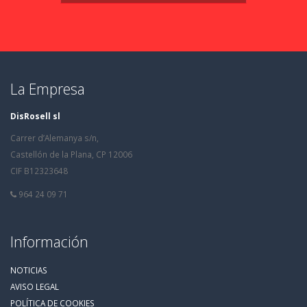
La Empresa
DisRosell sl
Carrer d’Alemanya s/n,
Castellón de la Plana, CP 12006
CIF B12323648
964 24 09 71
Información
NOTICIAS
AVISO LEGAL
POLÍTICA DE COOKIES